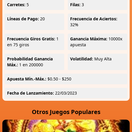
Carretes:
5
Filas:
3
Líneas de Pago:
20
Frecuencia de Aciertos:
32%
Frecuencia Giros Gratis:
1
Ganancia Máxima:
10000x
en 75 giros
apuesta
Probabilidad Ganancia
Volatilidad:
Muy Alta
Máx.:
1 en 200000
Apuesta Mín.-Máx.:
$0.50 - $250
Fecha de Lanzamiento:
22/03/2023
Otros Juegos Populares