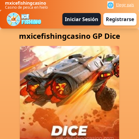
mxicefishingcasino
🌐
Elegir país
Casino de pesca en hielo
Iniciar Sesión
Registrarse
mxicefishingcasino GP Dice