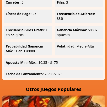
Carretes:
5
Filas:
3
Líneas de Pago:
25
Frecuencia de Aciertos:
33%
Frecuencia Giros Gratis:
1
Ganancia Máxima:
5000x
en 55 giros
apuesta
Probabilidad Ganancia
Volatilidad:
Media-Alta
Máx.:
1 en 120000
Apuesta Mín.-Máx.:
$0.35 - $175
Fecha de Lanzamiento:
28/03/2023
Otros Juegos Populares