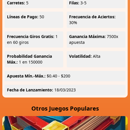
Carretes:
5
Filas:
3-5
Líneas de Pago:
50
Frecuencia de Aciertos:
30%
Frecuencia Giros Gratis:
1
Ganancia Máxima:
7500x
en 60 giros
apuesta
Probabilidad Ganancia
Volatilidad:
Alta
Máx.:
1 en 150000
Apuesta Mín.-Máx.:
$0.40 - $200
Fecha de Lanzamiento:
18/03/2023
Otros Juegos Populares